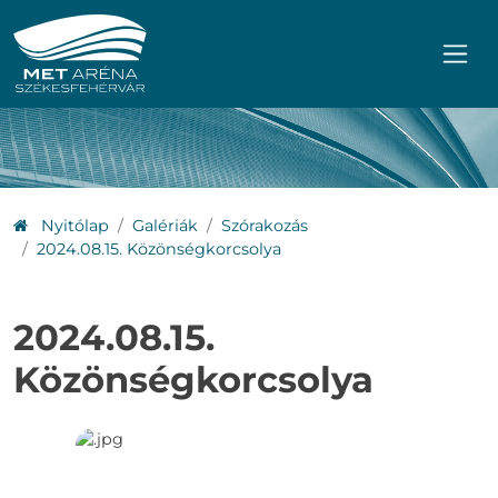
Ugrás a főmenühöz
Ugrás a tartalomhoz
Nyitólap
Galériák
Szórakozás
2024.08.15. Közönségkorcsolya
2024.08.15.
Közönségkorcsolya