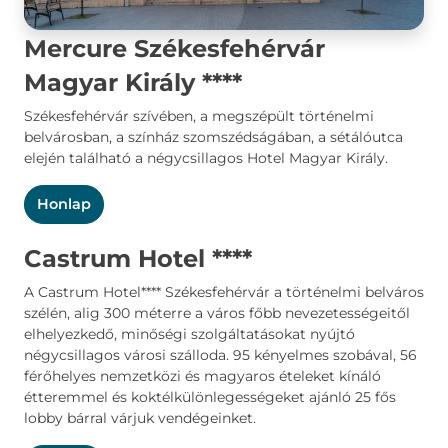
Mercure Székesfehérvár
Magyar Király
****
Székesfehérvár szívében, a megszépült történelmi
belvárosban, a színház szomszédságában, a sétálóutca
elején található a négycsillagos Hotel Magyar Király.
Honlap
Castrum Hotel
****
A Castrum Hotel**** Székesfehérvár a történelmi belváros
szélén, alig 300 méterre a város főbb nevezetességeitől
elhelyezkedő, minőségi szolgáltatásokat nyújtó
négycsillagos városi szálloda. 95 kényelmes szobával, 56
férőhelyes nemzetközi és magyaros ételeket kínáló
étteremmel és koktélkülönlegességeket ajánló 25 fős
lobby bárral várjuk vendégeinket.