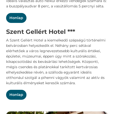
ideális választás autó nélkül érkező vendégek számára is:
a buszpályaudvar 8 perc, a vasútállomás 5 percnyi séta.
Honlap
Szent Gellért Hotel
***
A Szent Gellért Hotel a kiemelkedő szépségű történelmi
belvárosban helyezkedik el. Néhány perc sétával
elérhetőek a város legnevezetesebb kulturális értékei,
épületei, múzeumai, éppen úgy mint a szórakozási,
kikapcsolódási és bevásárlási lehetőségek. Központi,
mégis csendes és platánokkal tarkított kertvárosias
elhelyezkedése révén, a szálloda egyaránt ideális
otthonául szolgál a pihenni vágyók valamint az aktív és
kulturális élményeket keresők számára.
Honlap