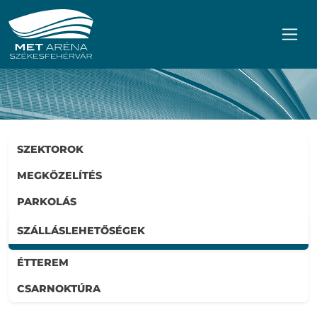
Ugrás a főmenühöz
Ugrás a tartalomhoz
SZEKTOROK
MEGKÖZELÍTÉS
PARKOLÁS
SZÁLLÁSLEHETŐSÉGEK
ÉTTEREM
CSARNOKTÚRA