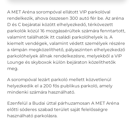
A MET Aréna sorompóval ellátott VIP parkolóval
rendelkezik, ahova összesen 300 autó fér be. Az aréna
D és C bejáratai között elhelyezkedő, térkövezett
parkolók közül 16 mozgássérültek számára fenntartott,
valamint találhatók itt családi parkolóhelyek is. A
kiemelt vendégek, valamint védett személyek részére
a rámpán megközelíthető, pályaszinten elhelyezkedző
parkolóhelyek állnak rendelkezésre, melyekből a VIP
Lounge és skyboxok külön bejáraton közelíthetők
meg.
A sorompóval lezárt parkoló mellett közvetlenül
helyezkedik el a 200 fős publikus parkoló, amely
mindenki számára használható.
Ezenfelül a Budai úttal párhuzamosan A MET Aréna
előtti sóderes szabad terület saját felelősségre
használható parkolásra.