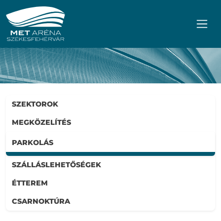
Ugrás a főmenühöz
Ugrás a tartalomhoz
SZEKTOROK
MEGKÖZELÍTÉS
PARKOLÁS
SZÁLLÁSLEHETŐSÉGEK
ÉTTEREM
CSARNOKTÚRA