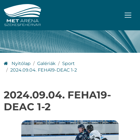
Ugrás a főmenühöz
Ugrás a tartalomhoz
Nyitólap
Galériák
Sport
2024.09.04. FEHA19-DEAC 1-2
2024.09.04. FEHA19-
DEAC 1-2