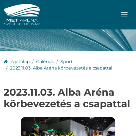
Ugrás a főmenühöz
Ugrás a tartalomhoz
Nyitólap
Galériák
Sport
2023.11.03. Alba Aréna körbevezetés a csapattal
2023.11.03. Alba Aréna
körbevezetés a csapattal